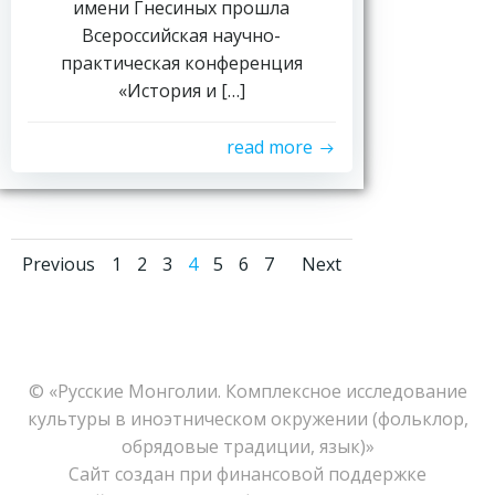
имени Гнесиных прошла
Всероссийская научно-
практическая конференция
«История и […]
read more
Навигация
Навигация
Навигац
Страница
Страница
Страница
Страница
Страница
Страница
Страница
Previous
1
2
3
4
5
6
7
Next
по
по
по
записям
записям
записям
© «Русские Монголии. Комплексное исследование
культуры в иноэтническом окружении (фольклор,
обрядовые традиции, язык)»
Сайт создан при финансовой поддержке