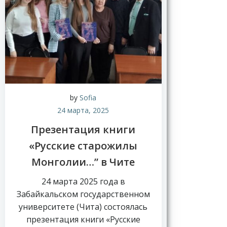
Н
о
в
by
Sofia
о
24 марта, 2025
с
т
Презентация книги
и
«Русские старожилы
Монголии…” в Чите
24 марта 2025 года в
Забайкальском государственном
университете (Чита) состоялась
презентация книги «Русские