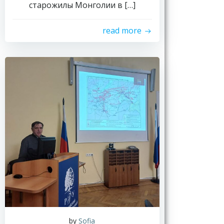
старожилы Монголии в […]
read more
by
Sofia