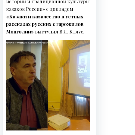
истории и традиционной культуры
Н
казаков России» с докладом
о
«Казаки и казачество в устных
в
рассказах русских старожилов
о
Монголии»
выступил В.Л. Кляус.
с
т
и