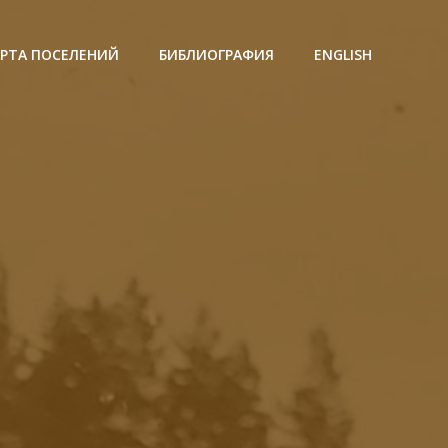
АРТА ПОСЕЛЕНИЙ
БИБЛИОГРАФИЯ
ENGLISH