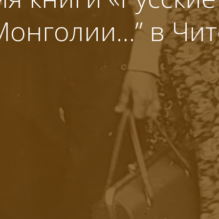
Монголии…” в Чит