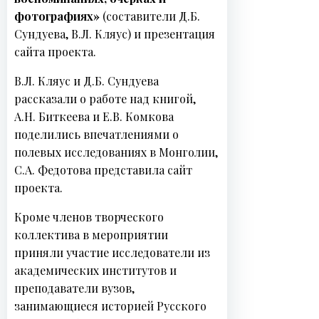
фотографиях»
(составители Д.Б.
Сундуева, В.Л. Кляус) и презентация
сайта проекта.
Н
о
В.Л. Кляус и Д.Б. Сундуева
в
рассказали о работе над книгой,
о
А.Н. Биткеева и Е.В. Комкова
с
поделились впечатлениями о
т
полевых исследованиях в Монголии,
и
С.А. Федотова представила сайт
проекта.
Кроме членов творческого
коллектива в мероприятии
приняли участие исследователи из
академических институтов и
преподаватели вузов,
занимающиеся историей Русского