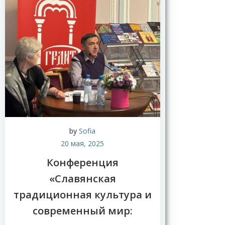
Н
о
в
by
Sofia
о
20 мая, 2025
с
т
Конференция
и
«Славянская
традиционная культура и
современный мир: