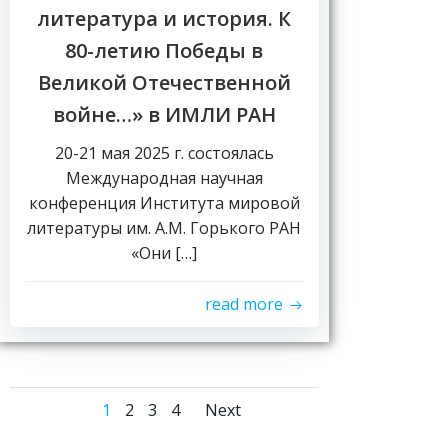
литература и история. К
80-летию Победы в
Великой Отечественной
войне…» в ИМЛИ РАН
20-21 мая 2025 г. состоялась
Международная научная
конференция Института мировой
литературы им. А.М. Горького РАН
«Они […]
read more
Навигация
Навигация
Страница
Страница
Страница
Страница
1
2
3
4
Next