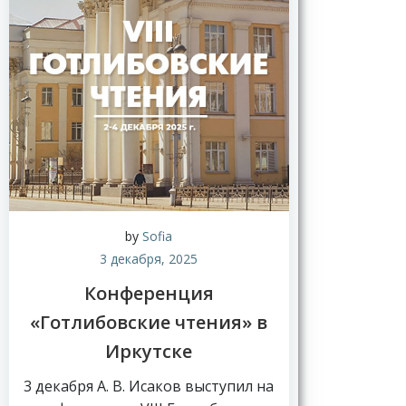
Н
о
в
by
Sofia
о
3 декабря, 2025
с
т
Конференция
и
«Готлибовские чтения» в
Иркутске
3 декабря А. В. Исаков выступил на