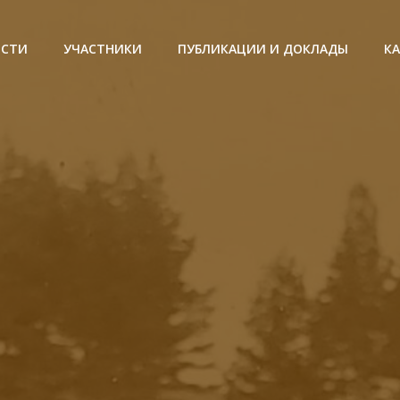
ОСТИ
УЧАСТНИКИ
ПУБЛИКАЦИИ И ДОКЛАДЫ
К