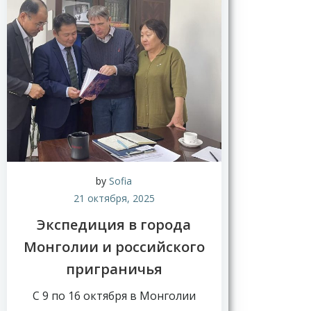
Н
о
в
by
Sofia
о
21 октября, 2025
с
т
Экспедиция в города
и
Монголии и российского
приграничья
С 9 по 16 октября в Монголии