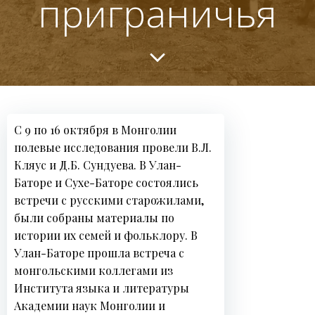
приграничья
С 9 по 16 октября в Монголии
полевые исследования провели В.Л.
Кляус и Д.Б. Сундуева. В Улан-
Баторе и Сухе-Баторе состоялись
встречи с русскими старожилами,
были собраны материалы по
истории их семей и фольклору. В
Улан-Баторе прошла встреча с
монгольскими коллегами из
Н
Института языка и литературы
о
Академии наук Монголии и
в