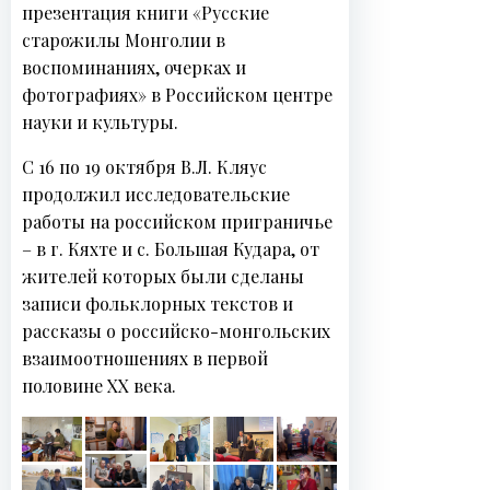
презентация книги «Русские
о
старожилы Монголии в
с
воспоминаниях, очерках и
т
фотографиях» в Российском центре
и
науки и культуры.
С 16 по 19 октября В.Л. Кляус
продолжил исследовательские
работы на российском приграничье
– в г. Кяхте и с. Большая Кудара, от
жителей которых были сделаны
записи фольклорных текстов и
рассказы о российско-монгольских
взаимоотношениях в первой
половине XX века.