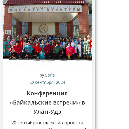
Н
о
в
by
Sofia
о
20 сентября, 2024
с
т
Конференция
и
«Байкальские встречи» в
Улан-Удэ
20 сентября коллектив проекта