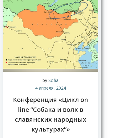
Н
о
в
by
Sofia
о
4 апреля, 2024
с
т
Конференция «Цикл on
и
line “Собака и волк в
славянских народных
культурах”»