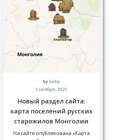
Н
о
в
by
Sofia
о
3 ноября, 2025
с
т
Новый раздел сайта:
и
карта поселений русских
старожилов Монголии
На сайте опубликована «Карта