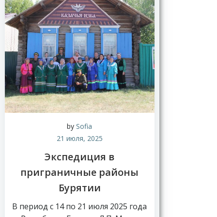
Н
о
в
by
Sofia
о
21 июля, 2025
с
т
Экспедиция в
и
приграничные районы
Бурятии
В период с 14 по 21 июля 2025 года