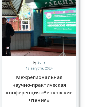
Н
о
в
by
Sofia
о
18 августа, 2024
с
т
Межрегиональная
и
научно-практическая
конференция «Зенковские
чтения»