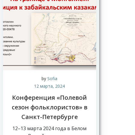
Н
о
в
by
Sofia
о
12 марта, 2024
с
т
Конференция «Полевой
и
сезон фольклористов» в
Санкт-Петербурге
12–13 марта 2024 года в Белом