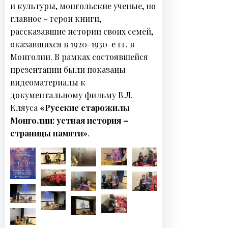
и культуры, монгольские ученые, но
о
главное – герои книги,
с
рассказавшие истории своих семей,
т
оказавшихся в 1920-1930-е гг. в
и
Монголии. В рамках состоявшейся
презентации были показаны
видеоматериалы к
документальному фильму В.Л.
Кляуса
«Русские старожилы
Монголии: устная история –
страницы памяти»
.