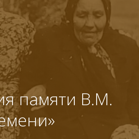
я памяти В.М.
ремени»