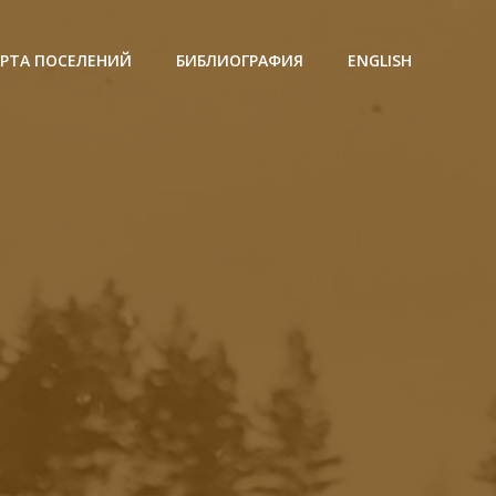
АРТА ПОСЕЛЕНИЙ
БИБЛИОГРАФИЯ
ENGLISH