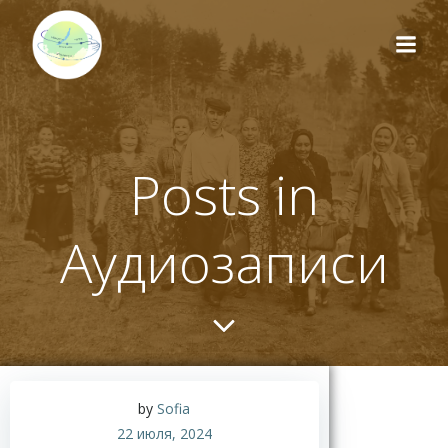
Перейти
к
содержимому
Posts in
Аудиозаписи
by
Sofia
22 июля, 2024