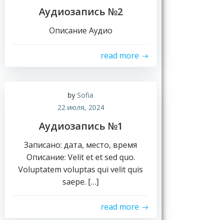
Аудиозапись №2
Описание Аудио
read more
Н
by
Sofia
о
22 июля, 2024
в
Аудиозапись №1
о
с
Записано: дата, место, время
т
Описание: Velit et et sed quo.
и
Voluptatem voluptas qui velit quis
saepe. […]
read more